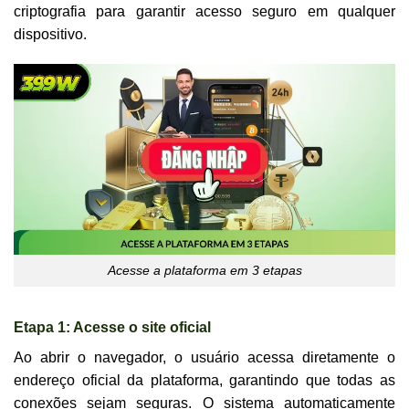
criptografia para garantir acesso seguro em qualquer
dispositivo.
Acesse a plataforma em 3 etapas
Etapa 1: Acesse o site oficial
Ao abrir o navegador, o usuário acessa diretamente o
endereço oficial da plataforma, garantindo que todas as
conexões sejam seguras. O sistema automaticamente