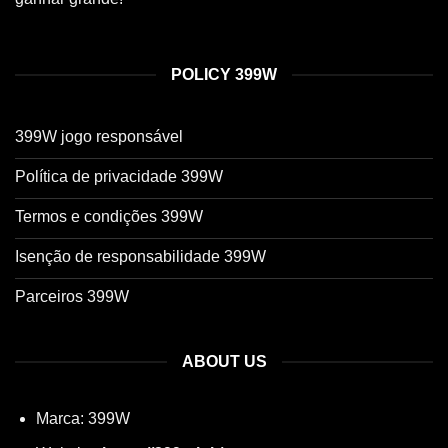
POLICY 399W
399W jogo responsável
Política de privacidade 399W
Termos e condições 399W
Isenção de responsabilidade 399W
Parceiros 399W
ABOUT US
Marca: 399W